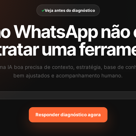
Veja antes do diagnóstico
no WhatsApp não 
ratar uma ferram
a IA boa precisa de contexto, estratégia, base de co
bem ajustados e acompanhamento humano.
Responder diagnóstico agora