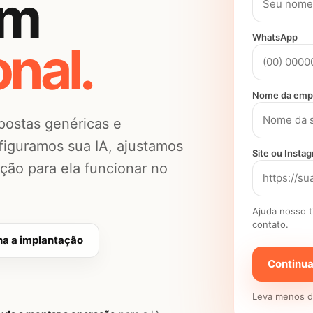
om
WhatsApp
onal.
Nome da emp
postas genéricas e
iguramos sua IA, ajustamos
Site ou Instag
ão para ela funcionar no
Ajuda nosso 
contato.
a a implantação
Continua
Leva menos de