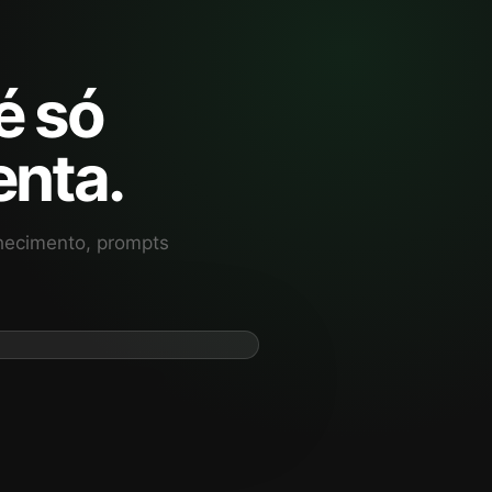
é só
enta.
nhecimento, prompts