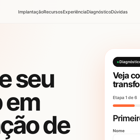
Implantação
Recursos
Experiência
Diagnóstico
Dúvidas
Diagnóstic
e seu
Veja c
transf
 em
Etapa 1 de 6
ção de
Primei
Nome