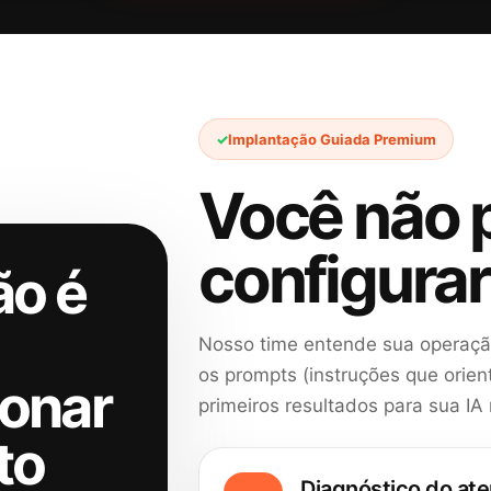
Implantação Guiada Premium
Você não 
configurar
ão é
Nosso time entende sua operação
os prompts (instruções que orien
ionar
primeiros resultados para sua IA
to
Diagnóstico do at