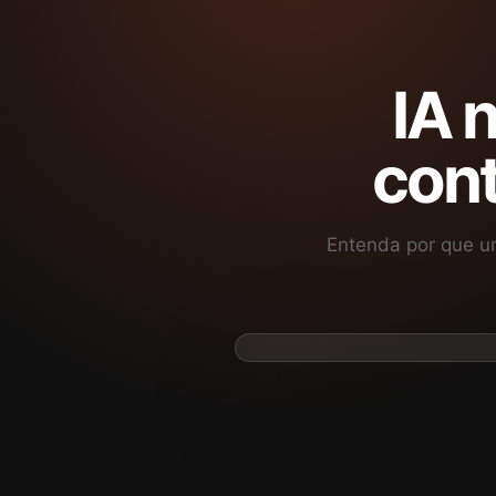
IA 
cont
Entenda por que um