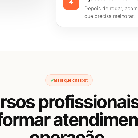
Depois de rodar, aco
que precisa melhorar.
Mais que chatbot
rsos profissionais
formar atendime
operação.