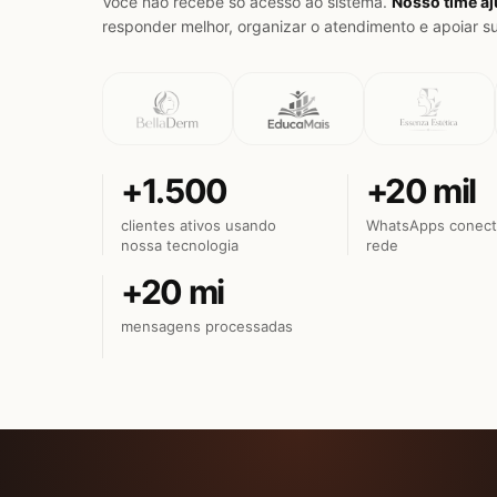
Você não recebe só acesso ao sistema.
Nosso time aj
responder melhor, organizar o atendimento e apoiar su
+1.500
+20 mil
clientes ativos usando
WhatsApps conect
nossa tecnologia
rede
+20 mi
mensagens processadas