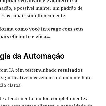
ampliar seu alcance e aumentar a
ção, é possível manter um padrão de
ersos canais simultaneamente.
 forma como você interage com seus
is eficiente e eficaz.
agia da Automação
 com IA têm testemunhado
resultados
ignificativo nas vendas até uma melhora
são claros.
s de atendimento mudou completamente a
nto com nossos clientes. A capacidade de